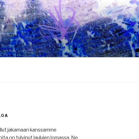
LOA
ullut jakamaan kanssamme
 joita on tulvinut laulujen lomassa. Ne