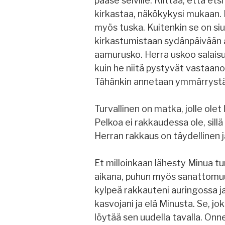
pääse selville. Riittää, että etsi
kirkastaa, näkökykysi mukaan. M
myös tuska. Kuitenkin se on siu
kirkastumistaan sydänpäivään as
aamurusko. Herra uskoo salaisuu
kuin he niitä pystyvät vastaan
Tähänkin annetaan ymmärrystä, s
Turvallinen on matka, jolle olet
Pelkoa ei rakkaudessa ole, sillä
Herran rakkaus on täydellinen j
Et milloinkaan lähesty Minua tu
aikana, puhun myös sanattomuud
kylpeä rakkauteni auringossa ja 
kasvojani ja elä Minusta. Se, j
löytää sen uudella tavalla. Onnel