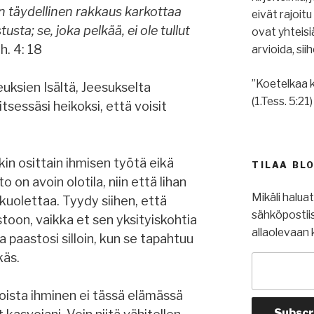
n täydellinen rakkaus karkottaa
eivät rajoit
sta; se, joka pelkää, ei ole tullut
ovat yhteis
oh. 4: 18
arvioida, si
”Koetelkaa k
euksien Isältä, Jeesukselta
(1.Tess. 5:21)
itsessäsi heikoksi, että voisit
in osittain ihmisen työtä eikä
TILAA BL
o on avoin olotila, niin että lihan
Mikäli halua
kuolettaa. Tyydy siihen, että
sähköpostiis
oon, vaikka et sen yksityiskohtia
allaolevaan 
 paastosi silloin, kun se tapahtuu
käs.
 joista ihminen ei tässä elämässä