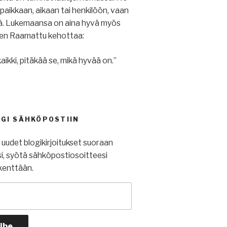
u paikkaan, aikaan tai henkilöön, vaan
iä. Lukemaansa on aina hyvä myös
ihen Raamattu kehottaa:
aikki, pitäkää se, mikä hyvää on.”
OGI SÄHKÖPOSTIIN
t uudet blogikirjoitukset suoraan
i, syötä sähköpostiosoitteesi
kenttään.