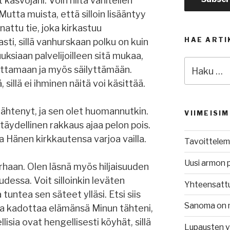
t kasvojani. Voin niitä vähitellen
utta muista, että silloin lisääntyy
nattu tie, joka kirkastuu
HAE ARTI
ti, sillä vanhurskaan polku on kuin
ksiaan palvelijoilleen sitä mukaa,
Etsi:
ottamaan ja myös säilyttämään.
illä ei ihminen näitä voi käsittää.
 lähtenyt, ja sen olet huomannutkin.
VIIMEISI
 täydellinen rakkaus ajaa pelon pois.
a Hänen kirkkautensa varjoa vailla.
Tavoittelem
Uusi armon 
rhaan. Olen läsnä myös hiljaisuuden
essa. Voit silloinkin leväten
Yhteensatt
tuntea sen säteet ylläsi. Etsi siis
Sanoma on 
oka kadottaa elämänsä Minun tähteni,
lisia ovat hengellisesti köyhät, sillä
Lupausten 