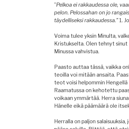
”
Pelkoa ei rakkaudessa ole, vaa
pelon. Pelossahan on jo rangaistu
täydelliseksi rakkaudessa.”
1. J
Voima tulee yksin Minulta, valk
Kristukselta. Olen tehnyt sinut 
Minussa vahvistua.
Paasto auttaa tässä, vaikka onk
teoilla voi mitään ansaita. Paast
teot voisi helpommin Hengellä 
Raamatussa on kehotettu paast
voikaan ymmärtää. Herra siunaa
Hänelle eikä päämäärä ole itse
Herralla on paljon salaisuuksia,