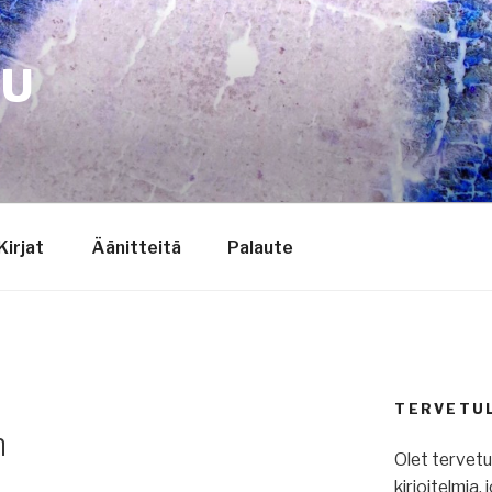
TU
Kirjat
Äänitteitä
Palaute
TERVETU
n
Olet tervet
kirjoitelmia,