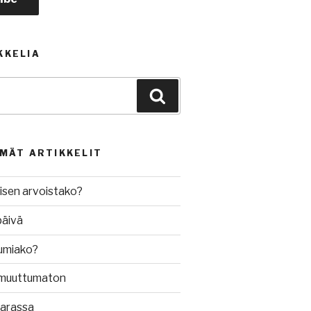
KKELIA
Haku
MMÄT ARTIKKELIT
isen arvoistako?
päivä
umiako?
muuttumaton
varassa