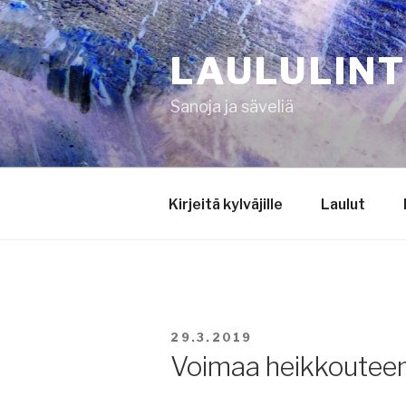
Siirry
sisältöön
LAULULIN
Sanoja ja säveliä
Kirjeitä kylväjille
Laulut
JULKAISTU
29.3.2019
Voimaa heikkoutee