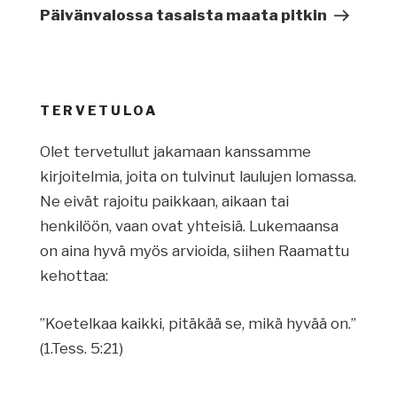
artikkeli
Päivänvalossa tasaista maata pitkin
TERVETULOA
Olet tervetullut jakamaan kanssamme
kirjoitelmia, joita on tulvinut laulujen lomassa.
Ne eivät rajoitu paikkaan, aikaan tai
henkilöön, vaan ovat yhteisiä. Lukemaansa
on aina hyvä myös arvioida, siihen Raamattu
kehottaa:
”Koetelkaa kaikki, pitäkää se, mikä hyvää on.”
(1.Tess. 5:21)