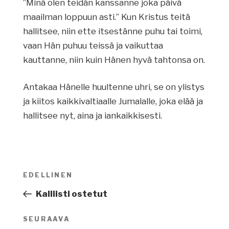
”Minä olen teidän kanssanne joka päivä
maailman loppuun asti.” Kun Kristus teitä
hallitsee, niin ette itsestänne puhu tai toimi,
vaan Hän puhuu teissä ja vaikuttaa
kauttanne, niin kuin Hänen hyvä tahtonsa on.
Antakaa Hänelle huultenne uhri, se on ylistys
ja kiitos kaikkivaltiaalle Jumalalle, joka elää ja
hallitsee nyt, aina ja iankaikkisesti.
Artikkelien
EDELLINEN
Edellinen
selaus
artikkeli
Kalliisti ostetut
SEURAAVA
Seuraava