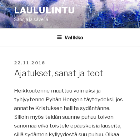
Siirry
LAULULINTU
sisältöön
Sanoja ja säveliä
Valikko
JULKAISTU
22.11.2018
Ajatukset, sanat ja teot
Heikkoutenne muuttuu voimaksi ja
tyhjyytenne Pyhän Hengen täyteydeksi, jos
annatte Kristuksen hallita sydäntänne.
Silloin myös teidän suunne puhuu toivon
sanomaa eikä toistele epäuskoisia lauseita,
sillä sydämen kyllyydestä suu puhuu. Olkaa