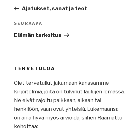
selaus
artikkeli
Ajatukset, sanat ja teot
SEURAAVA
Seuraava
artikkeli
Elämän tarkoitus
TERVETULOA
Olet tervetullut jakamaan kanssamme
kirjoitelmia, joita on tulvinut laulujen lomassa.
Ne eivät rajoitu paikkaan, aikaan tai
henkilöön, vaan ovat yhteisiä. Lukemaansa
on aina hyvä myös arvioida, siihen Raamattu
kehottaa: