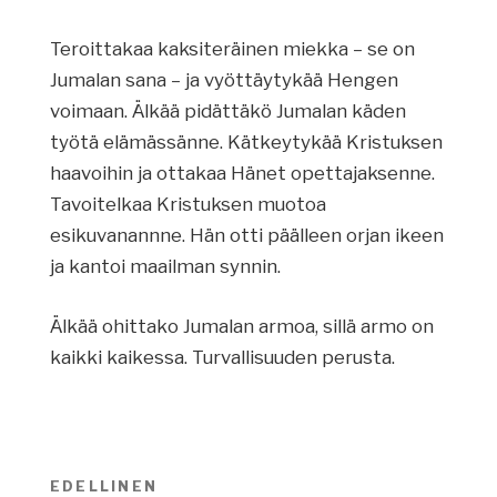
Teroittakaa kaksiteräinen miekka – se on
Jumalan sana – ja vyöttäytykää Hengen
voimaan. Älkää pidättäkö Jumalan käden
työtä elämässänne. Kätkeytykää Kristuksen
haavoihin ja ottakaa Hänet opettajaksenne.
Tavoitelkaa Kristuksen muotoa
esikuvanannne. Hän otti päälleen orjan ikeen
ja kantoi maailman synnin.
Älkää ohittako Jumalan armoa, sillä armo on
kaikki kaikessa. Turvallisuuden perusta.
Artikkelien
EDELLINEN
Edellinen