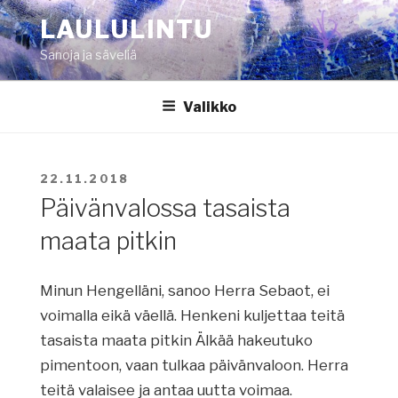
Siirry
LAULULINTU
sisältöön
Sanoja ja säveliä
Valikko
JULKAISTU
22.11.2018
Päivänvalossa tasaista
maata pitkin
Minun Hengelläni, sanoo Herra Sebaot, ei
voimalla eikä väellä. Henkeni kuljettaa teitä
tasaista maata pitkin Älkää hakeutuko
pimentoon, vaan tulkaa päivänvaloon. Herra
teitä valaisee ja antaa uutta voimaa.