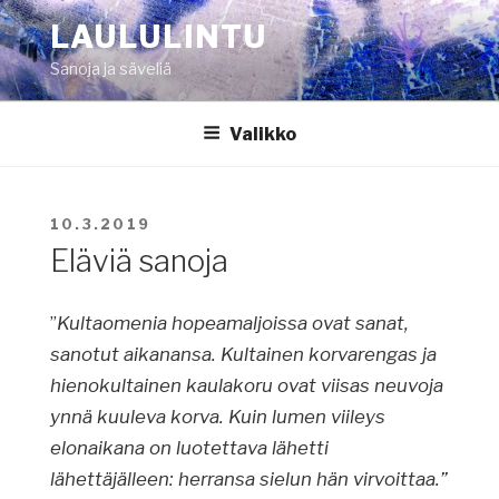
Siirry
LAULULINTU
sisältöön
Sanoja ja säveliä
Valikko
JULKAISTU
10.3.2019
Eläviä sanoja
”
Kultaomenia hopeamaljoissa ovat sanat,
sanotut aikanansa. Kultainen korvarengas ja
hienokultainen kaulakoru ovat viisas neuvoja
ynnä kuuleva korva. Kuin lumen viileys
elonaikana on luotettava lähetti
lähettäjälleen: herransa sielun hän virvoittaa.”