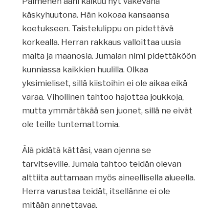
Paimenen ääni kaikuu nyt väkevänä
käskyhuutona. Hän kokoaa kansaansa
koetukseen. Taistelulippu on pidettävä
korkealla. Herran rakkaus valloittaa uusia
maita ja maanosia. Jumalan nimi pidettäköön
kunniassa kaikkien huulilla. Olkaa
yksimieliset, sillä kiistoihin ei ole aikaa eikä
varaa. Vihollinen tahtoo hajottaa joukkoja,
mutta ymmärtäkää sen juonet, sillä ne eivät
ole teille tuntemattomia.
Älä pidätä kättäsi, vaan ojenna se
tarvitseville. Jumala tahtoo teidän olevan
alttiita auttamaan myös aineellisella alueella.
Herra varustaa teidät, itsellänne ei ole
mitään annettavaa.