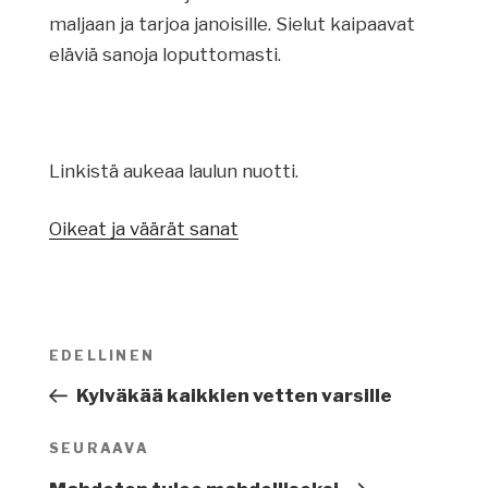
maljaan ja tarjoa janoisille. Sielut kaipaavat
eläviä sanoja loputtomasti.
Linkistä aukeaa laulun nuotti.
Oikeat ja väärät sanat
Artikkelien
EDELLINEN
Edellinen
selaus
artikkeli
Kylväkää kaikkien vetten varsille
SEURAAVA
Seuraava
artikkeli