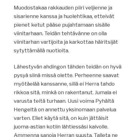
Muodostakaa rakkauden piiri veljienne ja
sisarienne kanssa ja huolehtikaa, etteivät
pienet ketut pääse pujahtamaan sisälle
viinitarhaan. Teidän tehtävänne on olla
viinitarhan vartijoita ja karkottaa häiritsijät
sytyttämällä nuotioita.
Lähestyvän ahdingon tähden teidän on hyvä
pysyä siinä missä olette. Perheenne saavat
myötäelää kanssanne, sillä ei Herra tahdo
rikkoa sitä, minkä on rakentanut. Jumala ei
varusta teitä turhaan. Uusi voima Pyhältä
Hengeltä on annettu yksinomaan palvelua
varten. Ellet käytä sitä, on kuin jättäisit
juoma-astian kotiin lähtiessäsi kaivolle.
Ammenna sanoja Herran suusta. Talleta ne