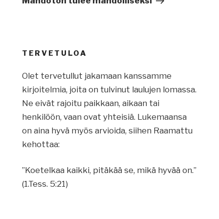
Mahdoton tulee mahdolliseksi
TERVETULOA
Olet tervetullut jakamaan kanssamme
kirjoitelmia, joita on tulvinut laulujen lomassa.
Ne eivät rajoitu paikkaan, aikaan tai
henkilöön, vaan ovat yhteisiä. Lukemaansa
on aina hyvä myös arvioida, siihen Raamattu
kehottaa:
”Koetelkaa kaikki, pitäkää se, mikä hyvää on.”
(1.Tess. 5:21)