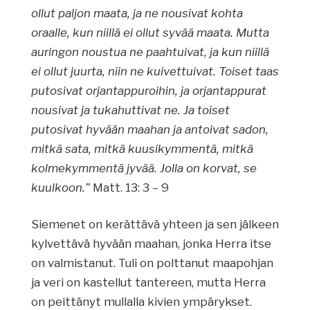
ollut paljon maata, ja ne nousivat kohta
oraalle, kun niillä ei ollut syvää maata. Mutta
auringon noustua ne paahtuivat, ja kun niillä
ei ollut juurta, niin ne kuivettuivat. Toiset taas
putosivat orjantappuroihin, ja orjantappurat
nousivat ja tukahuttivat ne. Ja toiset
putosivat hyvään maahan ja antoivat sadon,
mitkä sata, mitkä kuusikymmentä, mitkä
kolmekymmentä jyvää. Jolla on korvat, se
kuulkoon.”
Matt. 13: 3 – 9
Siemenet on kerättävä yhteen ja sen jälkeen
kylvettävä hyvään maahan, jonka Herra itse
on valmistanut. Tuli on polttanut maapohjan
ja veri on kastellut tantereen, mutta Herra
on peittänyt mullalla kivien ympärykset.