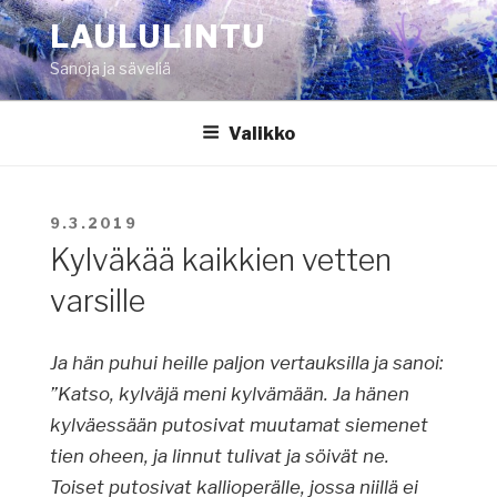
Siirry
LAULULINTU
sisältöön
Sanoja ja säveliä
Valikko
JULKAISTU
9.3.2019
Kylväkää kaikkien vetten
varsille
Ja hän puhui heille paljon vertauksilla ja sanoi:
”Katso, kylväjä meni kylvämään. Ja hänen
kylväessään putosivat muutamat siemenet
tien oheen, ja linnut tulivat ja söivät ne.
Toiset putosivat kallioperälle, jossa niillä ei