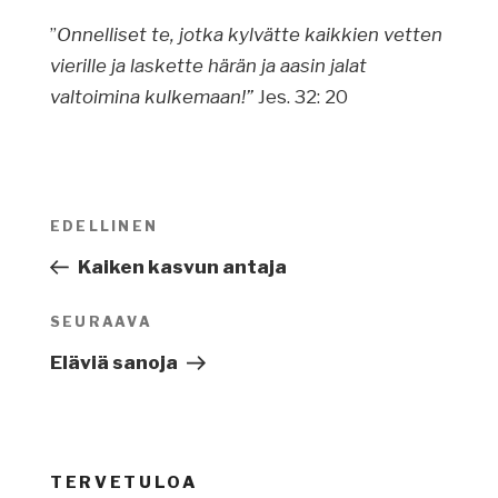
”
Onnelliset te, jotka kylvätte kaikkien vetten
vierille ja laskette härän ja aasin jalat
valtoimina kulkemaan!”
Jes. 32: 20
Artikkelien
EDELLINEN
Edellinen
selaus
artikkeli
Kaiken kasvun antaja
SEURAAVA
Seuraava
artikkeli
Eläviä sanoja
TERVETULOA