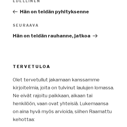
EDELLINEN
Edellinen
selaus
artikkeli
Hän on teidän pyhityksenne
SEURAAVA
Seuraava
artikkeli
Hän on teidän rauhanne, jatkoa
TERVETULOA
Olet tervetullut jakamaan kanssamme
kirjoitelmia, joita on tulvinut laulujen lomassa.
Ne eivät rajoitu paikkaan, aikaan tai
henkilöön, vaan ovat yhteisiä. Lukemaansa
on aina hyvä myös arvioida, siihen Raamattu
kehottaa: