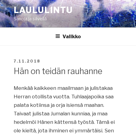
Siirry
LAULULINTU
sisältöön
Sanoja ja säveliä
Valikko
JULKAISTU
7.11.2018
Hän on teidän rauhanne
Menkää kaikkeen maailmaan ja julistakaa
Herran otollista vuotta. Tuhlaajapoika saa
palata kotiinsa ja orja isiensä maahan.
Taivaat julistaa Jumalan kunniaa, ja maa
hedelmöi Hänen kättensä työstä. Tämä ei
ole kieltä, jota ihminen ei ymmärtäisi. Sen