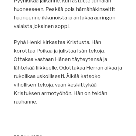
Pyyhkikää jalkanne, kun astutte Jumalan
huoneeseen. Peskää pois hämähäkinseitit
huoneenne ikkunoista ja antakaa auringon
valaista jokainen soppi.
Pyhä Henki kirkastaa Kristusta. Hän
korottaa Poikaa ja julistaa Isän tekoja.
Ottakaa vastaan Hänen täyteytensä ja
lähtekää liikkeelle. Odottakaa Herran aikaa ja
rukoilkaa uskollisesti. Älkää katsoko
vihollisen tekoja, vaan keskittykää
Kristuksen armotyöhön. Hän on teidän
rauhanne.
Artikkelien