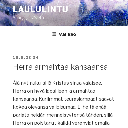
Siirry
LAULULINTU
sisältöön
Sanoja ja säveliä
Valikko
JULKAISTU
19.9.2024
Herra armahtaa kansaansa
Älä nyt nuku, sillä Kristus sinua valaisee.
Herra on hyvä lapsilleen ja armahtaa
kansaansa. Kurjimmat teuraslampaat saavat
kokea olevansa valiolaumaa. Ei heitä enää
parjata heidän menneisyytensä tähden, sillä
Herra on poistanut kaikki verenviat omalla