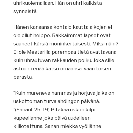
uhrikuolemallaan. Hän on uhri kaikista
synneistä.
Hänen kansansa kohtalo kautta aikojen ei
ole ollut helppo. Rakkaimmat lapset ovat
saaneet kärsiä moninkertaisesti. Miksi näin?
Ei ole Mestarilla parempaa tietä avattavana
kuin uhrautuvan rakkauden polku. Joka sille
astuu ei enää katso omaansa, vaan toisen
parasta.
”Kuin mureneva hammas ja horjuva jalka on
uskottoman turva ahdingon päivänä.
”(Sananl. 25: 19) Pitäkää uskon kilpi
kupeellanne joka päivä uudelleen
kiillotettuna. Sanan miekka vyöllänne