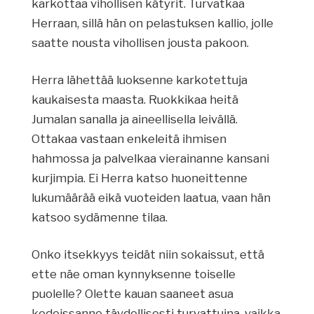
karkottaa vihollisen kätyrit. Turvatkaa
Herraan, sillä hän on pelastuksen kallio, jolle
saatte nousta vihollisen jousta pakoon.
Herra lähettää luoksenne karkotettuja
kaukaisesta maasta. Ruokkikaa heitä
Jumalan sanalla ja aineellisella leivällä.
Ottakaa vastaan enkeleitä ihmisen
hahmossa ja palvelkaa vierainanne kansani
kurjimpia. Ei Herra katso huoneittenne
lukumäärää eikä vuoteiden laatua, vaan hän
katsoo sydämenne tilaa.
Onko itsekkyys teidät niin sokaissut, että
ette näe oman kynnyksenne toiselle
puolelle? Olette kauan saaneet asua
kodeissanne täydellisesti turvattuina, vaikka