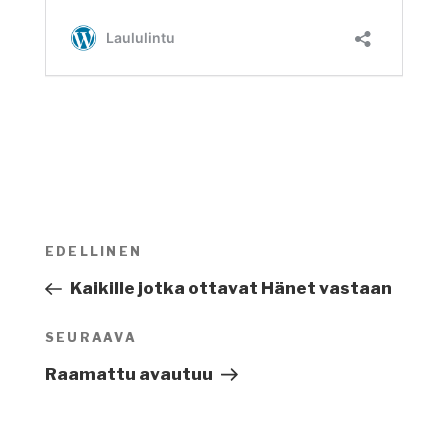
Artikkelien
EDELLINEN
Edellinen
selaus
artikkeli
Kaikille jotka ottavat Hänet vastaan
SEURAAVA
Seuraava
artikkeli
Raamattu avautuu