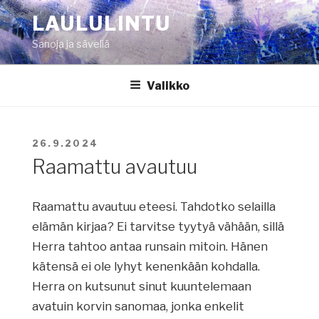
Siirry
LAULULINTU
sisältöön
Sanoja ja säveliä
Valikko
JULKAISTU
26.9.2024
Raamattu avautuu
Raamattu avautuu eteesi. Tahdotko selailla
elämän kirjaa? Ei tarvitse tyytyä vähään, sillä
Herra tahtoo antaa runsain mitoin. Hänen
kätensä ei ole lyhyt kenenkään kohdalla.
Herra on kutsunut sinut kuuntelemaan
avatuin korvin sanomaa, jonka enkelit