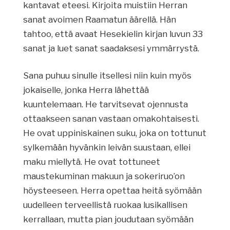
kantavat eteesi. Kirjoita muistiin Herran
sanat avoimen Raamatun äärellä. Hän
tahtoo, että avaat Hesekielin kirjan luvun 33
sanat ja luet sanat saadaksesi ymmärrystä.
Sana puhuu sinulle itsellesi niin kuin myös
jokaiselle, jonka Herra lähettää
kuuntelemaan. He tarvitsevat ojennusta
ottaakseen sanan vastaan omakohtaisesti.
He ovat uppiniskainen suku, joka on tottunut
sylkemään hyvänkin leivän suustaan, ellei
maku miellytä. He ovat tottuneet
maustekuminan makuun ja sokeriruo’on
höysteeseen. Herra opettaa heitä syömään
uudelleen terveellistä ruokaa lusikallisen
kerrallaan, mutta pian joudutaan syömään