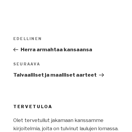
Artikkelien
EDELLINEN
Edellinen
selaus
artikkeli
Herra armahtaa kansaansa
SEURAAVA
Seuraava
artikkeli
Taivaalliset ja maalliset aarteet
TERVETULOA
Olet tervetullut jakamaan kanssamme
kirjoitelmia, joita on tulvinut laulujen lomassa.