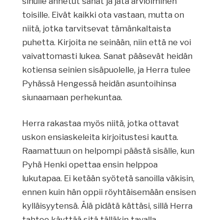
sinulle annetut sanat ja jätä arvioiminen
toisille. Eivät kaikki ota vastaan, mutta on
niitä, jotka tarvitsevat tämänkaltaista
puhetta. Kirjoita ne seinään, niin että ne voi
vaivattomasti lukea. Sanat pääsevät heidän
kotiensa seinien sisäpuolelle, ja Herra tulee
Pyhässä Hengessä heidän asuntoihinsa
siunaamaan perhekuntaa.
Herra rakastaa myös niitä, jotka ottavat
uskon ensiaskeleita kirjoitustesi kautta.
Raamattuun on helpompi päästä sisälle, kun
Pyhä Henki opettaa ensin helppoa
lukutapaa. Ei ketään syötetä sanoilla väkisin,
ennen kuin hän oppii röyhtäisemään ensisen
kylläisyytensä. Älä pidätä kättäsi, sillä Herra
tahtoo käyttää sitä tälläkin tavalla.