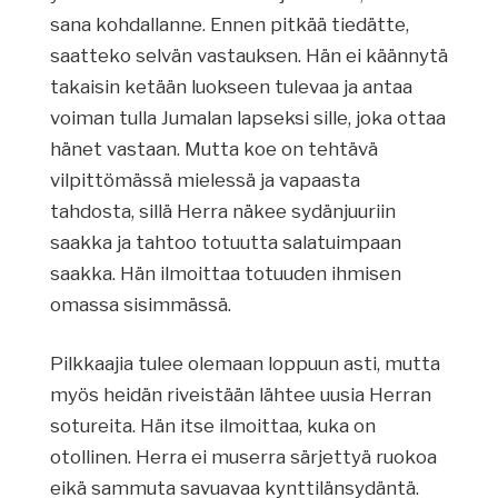
sana kohdallanne. Ennen pitkää tiedätte,
saatteko selvän vastauksen. Hän ei käännytä
takaisin ketään luokseen tulevaa ja antaa
voiman tulla Jumalan lapseksi sille, joka ottaa
hänet vastaan. Mutta koe on tehtävä
vilpittömässä mielessä ja vapaasta
tahdosta, sillä Herra näkee sydänjuuriin
saakka ja tahtoo totuutta salatuimpaan
saakka. Hän ilmoittaa totuuden ihmisen
omassa sisimmässä.
Pilkkaajia tulee olemaan loppuun asti, mutta
myös heidän riveistään lähtee uusia Herran
sotureita. Hän itse ilmoittaa, kuka on
otollinen. Herra ei muserra särjettyä ruokoa
eikä sammuta savuavaa kynttilänsydäntä.