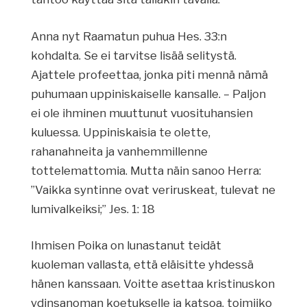
Anna nyt Raamatun puhua Hes. 33:n
kohdalta. Se ei tarvitse lisää selitystä.
Ajattele profeettaa, jonka piti mennä nämä
puhumaan uppiniskaiselle kansalle. – Paljon
ei ole ihminen muuttunut vuosituhansien
kuluessa. Uppiniskaisia te olette,
rahanahneita ja vanhemmillenne
tottelemattomia. Mutta näin sanoo Herra:
”Vaikka syntinne ovat veriruskeat, tulevat ne
lumivalkeiksi;” Jes. 1: 18
Ihmisen Poika on lunastanut teidät
kuoleman vallasta, että eläisitte yhdessä
hänen kanssaan. Voitte asettaa kristinuskon
ydinsanoman koetukselle ja katsoa, toimiiko