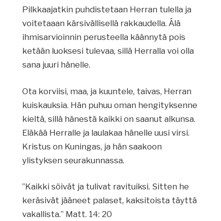
Pilkkaajatkin puhdistetaan Herran tulella ja
voitetaaan kärsivällisellä rakkaudella. Älä
ihmisarvioinnin perusteella käännytä pois
ketään luoksesi tulevaa, sillä Herralla voi olla
sana juuri hänelle.
Ota korviisi, maa, ja kuuntele, taivas, Herran
kuiskauksia. Hän puhuu oman hengityksenne
kieltä, sillä hänestä kaikki on saanut alkunsa.
Eläkää Herralle ja laulakaa hänelle uusi virsi.
Kristus on Kuningas, ja hän saakoon
ylistyksen seurakunnassa.
”Kaikki söivät ja tulivat ravituiksi. Sitten he
keräsivät jääneet palaset, kaksitoista täyttä
vakallista.” Matt. 14: 20