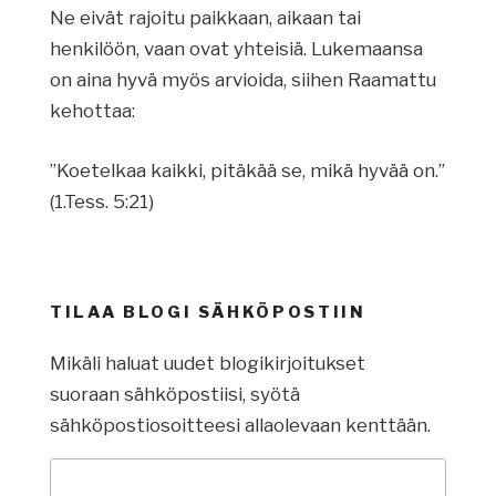
Ne eivät rajoitu paikkaan, aikaan tai
henkilöön, vaan ovat yhteisiä. Lukemaansa
on aina hyvä myös arvioida, siihen Raamattu
kehottaa:
”Koetelkaa kaikki, pitäkää se, mikä hyvää on.”
(1.Tess. 5:21)
TILAA BLOGI SÄHKÖPOSTIIN
Mikäli haluat uudet blogikirjoitukset
suoraan sähköpostiisi, syötä
sähköpostiosoitteesi allaolevaan kenttään.