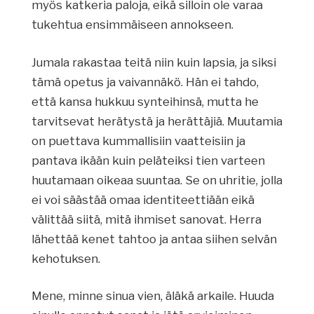
myös katkeria paloja, eikä silloin ole varaa
tukehtua ensimmäiseen annokseen.
Jumala rakastaa teitä niin kuin lapsia, ja siksi
tämä opetus ja vaivannäkö. Hän ei tahdo,
että kansa hukkuu synteihinsä, mutta he
tarvitsevat herätystä ja herättäjiä. Muutamia
on puettava kummallisiin vaatteisiin ja
pantava ikään kuin peläteiksi tien varteen
huutamaan oikeaa suuntaa. Se on uhritie, jolla
ei voi säästää omaa identiteettiään eikä
välittää siitä, mitä ihmiset sanovat. Herra
lähettää kenet tahtoo ja antaa siihen selvän
kehotuksen.
Mene, minne sinua vien, äläkä arkaile. Huuda