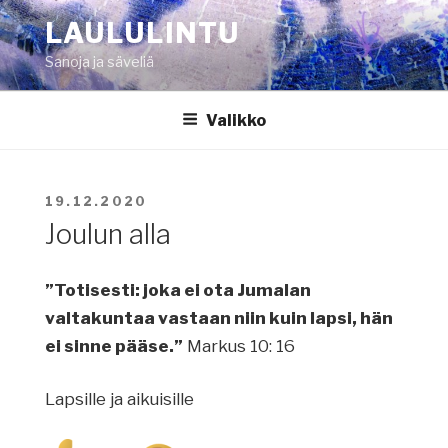
Siirry
LAULULINTU
sisältöön
Sanoja ja säveliä
Valikko
JULKAISTU
19.12.2020
Joulun alla
”Totisesti: joka ei ota Jumalan
valtakuntaa vastaan niin kuin lapsi, hän
ei sinne pääse.”
Markus 10: 16
Lapsille ja aikuisille