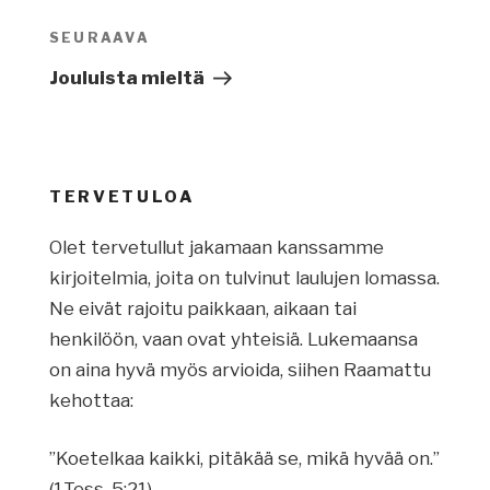
SEURAAVA
Seuraava
artikkeli
Jouluista mieltä
TERVETULOA
Olet tervetullut jakamaan kanssamme
kirjoitelmia, joita on tulvinut laulujen lomassa.
Ne eivät rajoitu paikkaan, aikaan tai
henkilöön, vaan ovat yhteisiä. Lukemaansa
on aina hyvä myös arvioida, siihen Raamattu
kehottaa:
”Koetelkaa kaikki, pitäkää se, mikä hyvää on.”
(1.Tess. 5:21)