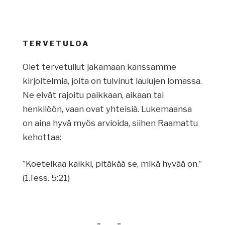
TERVETULOA
Olet tervetullut jakamaan kanssamme
kirjoitelmia, joita on tulvinut laulujen lomassa.
Ne eivät rajoitu paikkaan, aikaan tai
henkilöön, vaan ovat yhteisiä. Lukemaansa
on aina hyvä myös arvioida, siihen Raamattu
kehottaa:
”Koetelkaa kaikki, pitäkää se, mikä hyvää on.”
(1.Tess. 5:21)