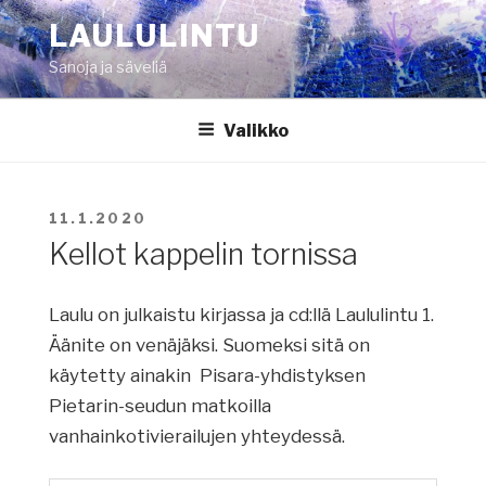
Siirry
LAULULINTU
sisältöön
Sanoja ja säveliä
Valikko
JULKAISTU
11.1.2020
Kellot kappelin tornissa
Laulu on julkaistu kirjassa ja cd:llä Laululintu 1.
Äänite on venäjäksi. Suomeksi sitä on
käytetty ainakin Pisara-yhdistyksen
Pietarin-seudun matkoilla
vanhainkotivierailujen yhteydessä.