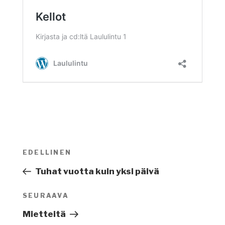
Artikkelien
EDELLINEN
Edellinen
selaus
artikkeli
Tuhat vuotta kuin yksi päivä
SEURAAVA
Seuraava
artikkeli
Mietteitä