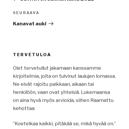
SEURAAVA
Seuraava
artikkeli
Kanavat auki
TERVETULOA
Olet tervetullut jakamaan kanssamme
kirjoitelmia, joita on tulvinut laulujen lomassa.
Ne eivät rajoitu paikkaan, aikaan tai
henkilöön, vaan ovat yhteisiä. Lukemaansa
on aina hyvä myös arvioida, siihen Raamattu
kehottaa:
”Koetelkaa kaikki, pitäkää se, mikä hyvää on.”