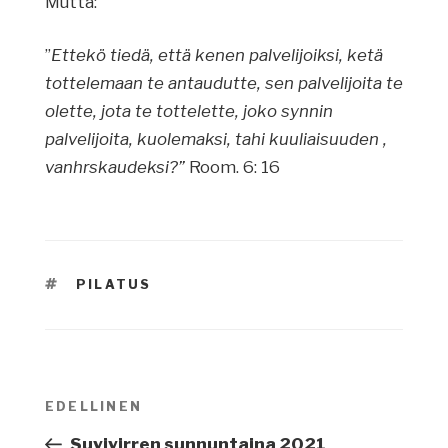
Mutta:
”
Ettekö tiedä, että kenen palvelijoiksi, ketä
tottelemaan te antaudutte, sen palvelijoita te
olette, jota te tottelette, joko synnin
palvelijoita, kuolemaksi, tahi kuuliaisuuden ,
vanhrskaudeksi?”
Room. 6: 16
AVAINSANAT
PILATUS
Artikkelien
EDELLINEN
Edellinen
selaus
artikkeli
Suvivirren sunnuntaina 2021