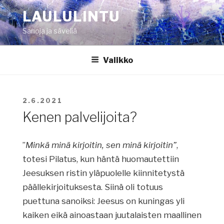
Siirry
LAULULINTU
sisältöön
Sanoja ja säveliä
Valikko
JULKAISTU
2.6.2021
Kenen palvelijoita?
”
Minkä minä kirjoitin, sen minä kirjoitin”
,
totesi Pilatus, kun häntä huomautettiin
Jeesuksen ristin yläpuolelle kiinnitetystä
päällekirjoituksesta. Siinä oli totuus
puettuna sanoiksi: Jeesus on kuningas yli
kaiken eikä ainoastaan juutalaisten maallinen