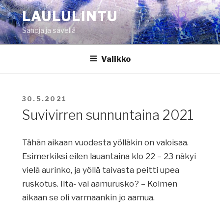
Siirry
LAULULINTU
sisältöön
Sanoja ja säveliä
Valikko
JULKAISTU
30.5.2021
Suvivirren sunnuntaina 2021
Tähän aikaan vuodesta yölläkin on valoisaa.
Esimerkiksi eilen lauantaina klo 22 – 23 näkyi
vielä aurinko, ja yöllä taivasta peitti upea
ruskotus. Ilta- vai aamurusko? – Kolmen
aikaan se oli varmaankin jo aamua.