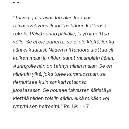
– –
”
Taivaat julistavat Jumalan kunniaa,
taivaanvahvuus ilmoittaa hänen kättensä
tekoja. Päivä sanoo päivälle, ja yö ilmoittaa
yölle. Se ei ole puhetta, se ei ole kieltä, jonka
ääni ei kuuluisi. Niiden mittanuora ulottuu yli
kaiken maan ja niiden sanat maanpiirin ääriin.
Auringolle hän on tehnyt niihin majan. Se on
niinkuin ylkä, joka tulee kammiostaan, se
riemuitsee kuin sankari rataansa
juostessaan. Se nousee taivasten ääristä ja
kiertää niiden toisiin ääriin, eikä mikään voi
lymytä sen helteeltä.”
Ps. 19: 1 – 7
– –