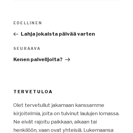
Artikkelien
EDELLINEN
Edellinen
selaus
artikkeli
Lahja jokaista päivää varten
SEURAAVA
Seuraava
artikkeli
Kenen palvelijoita?
TERVETULOA
Olet tervetullut jakamaan kanssamme
kirjoitelmia, joita on tulvinut laulujen lomassa.
Ne eivät rajoitu paikkaan, aikaan tai
henkilöön, vaan ovat yhteisiä. Lukemaansa