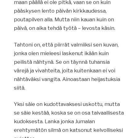
maan päällä ei ole pitkä, vaan se on kuin
pääskysen lento päivän kirkkaudessa,
poutapilven alla. Mutta niin kauan kuin on
päivä, on aika tehdä työtä – levosta käsin.
Tahtoni on, että piirrät valmiiksi sen kuvan,
jonka olen mieleesi laskenut ikään kuin
peilistä nähtynä. Se on täynnä tuhansia
värejä ja vivahteita, joita kuitenkaan ei voi
nähtäväksi vangita. Ainoastaan heijastuksia
siitä.
Yksi säie on kudottavaksesi uskottu, mutta
se säie kestää, koska se on osa taivaallisesta
kudoksesta. Lanka jonka Jumalan
erehtymätön silmä on katsonut kelvolliseksi