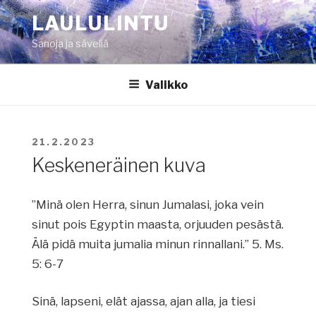
Siirry
LAULULINTU
sisältöön
Sanoja ja säveliä
Valikko
JULKAISTU
21.2.2023
Keskeneräinen kuva
”Minä olen Herra, sinun Jumalasi, joka vein
sinut pois Egyptin maasta, orjuuden pesästä.
Älä pidä muita jumalia minun rinnallani.” 5. Ms.
5: 6-7
Sinä, lapseni, elät ajassa, ajan alla, ja tiesi