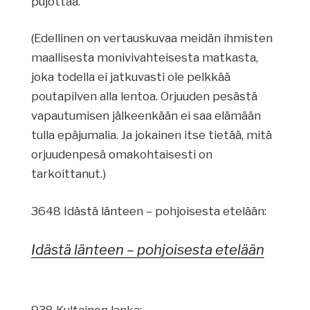
pujottaa.
(Edellinen on vertauskuvaa meidän ihmisten
maallisesta monivivahteisesta matkasta,
joka todella ei jatkuvasti ole pelkkää
poutapilven alla lentoa. Orjuuden pesästä
vapautumisen jälkeenkään ei saa elämään
tulla epäjumalia. Ja jokainen itse tietää, mitä
orjuudenpesä omakohtaisesti on
tarkoittanut.)
3648 Idästä länteen – pohjoisesta etelään:
Idästä länteen – pohjoisesta etelään
938 Kultainen lanka: