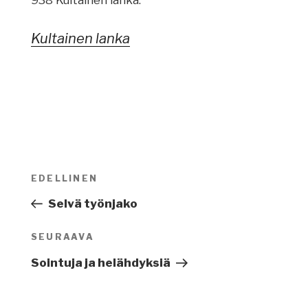
Kultainen lanka
Artikkelien
EDELLINEN
Edellinen
selaus
artikkeli
Selvä työnjako
SEURAAVA
Seuraava
artikkeli
Sointuja ja helähdyksiä