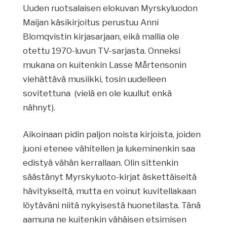
Uuden ruotsalaisen elokuvan Myrskyluodon
Maijan käsikirjoitus perustuu Anni
Blomqvistin kirjasarjaan, eikä mallia ole
otettu 1970-luvun TV-sarjasta. Onneksi
mukana on kuitenkin Lasse Mårtensonin
viehättävä musiikki, tosin uudelleen
sovitettuna (vielä en ole kuullut enkä
nähnyt).
Aikoinaan pidin paljon noista kirjoista, joiden
juoni etenee vähitellen ja lukeminenkin saa
edistyä vähän kerrallaan. Olin sittenkin
säästänyt Myrskyluoto-kirjat äskettäiseltä
hävitykseltä, mutta en voinut kuvitellakaan
löytäväni niitä nykyisestä huonetilasta. Tänä
aamuna ne kuitenkin vähäisen etsimisen