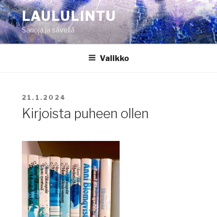
Siirry
LAULULINTU
sisältöön
Sanoja ja säveliä
Valikko
JULKAISTU
21.1.2024
Kirjoista puheen ollen