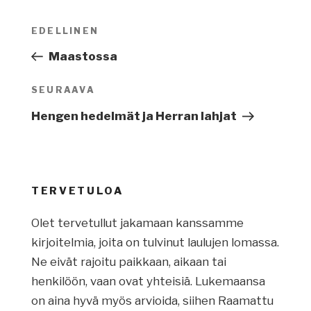
Artikkelien
EDELLINEN
Edellinen
selaus
artikkeli
Maastossa
SEURAAVA
Seuraava
artikkeli
Hengen hedelmät ja Herran lahjat
TERVETULOA
Olet tervetullut jakamaan kanssamme
kirjoitelmia, joita on tulvinut laulujen lomassa.
Ne eivät rajoitu paikkaan, aikaan tai
henkilöön, vaan ovat yhteisiä. Lukemaansa
on aina hyvä myös arvioida, siihen Raamattu