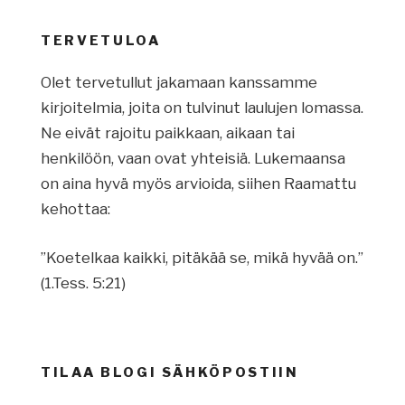
TERVETULOA
Olet tervetullut jakamaan kanssamme
kirjoitelmia, joita on tulvinut laulujen lomassa.
Ne eivät rajoitu paikkaan, aikaan tai
henkilöön, vaan ovat yhteisiä. Lukemaansa
on aina hyvä myös arvioida, siihen Raamattu
kehottaa:
”Koetelkaa kaikki, pitäkää se, mikä hyvää on.”
(1.Tess. 5:21)
TILAA BLOGI SÄHKÖPOSTIIN