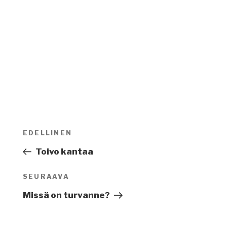
Artikkelien
EDELLINEN
Edellinen
selaus
artikkeli
Toivo kantaa
SEURAAVA
Seuraava
artikkeli
Missä on turvanne?