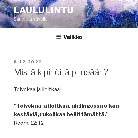
Siirry
LAULULINTU
sisältöön
Sanoja ja säveliä
Valikko
JULKAISTU
8.12.2020
Mistä kipinöitä pimeään?
Toivokaa ja iloitkaa!
”Toivokaa ja iloitkaa, ahdingossa olkaa
kestäviä, rukoilkaa hellittämättä.”
Room. 12: 12