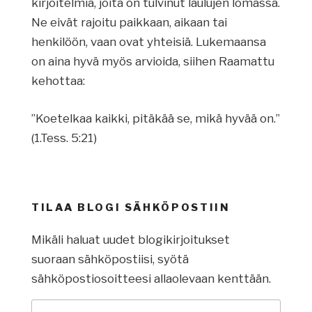
kirjoitelmia, joita on tulvinut laulujen lomassa.
Ne eivät rajoitu paikkaan, aikaan tai
henkilöön, vaan ovat yhteisiä. Lukemaansa
on aina hyvä myös arvioida, siihen Raamattu
kehottaa:
”Koetelkaa kaikki, pitäkää se, mikä hyvää on.”
(1.Tess. 5:21)
TILAA BLOGI SÄHKÖPOSTIIN
Mikäli haluat uudet blogikirjoitukset
suoraan sähköpostiisi, syötä
sähköpostiosoitteesi allaolevaan kenttään.