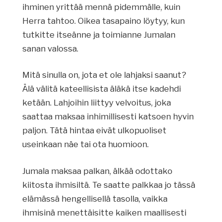
ihminen yrittää mennä pidemmälle, kuin
Herra tahtoo. Oikea tasapaino löytyy, kun
tutkitte itseänne ja toimianne Jumalan
sanan valossa.
Mitä sinulla on, jota et ole lahjaksi saanut?
Älä välitä kateellisista äläkä itse kadehdi
ketään. Lahjoihin liittyy velvoitus, joka
saattaa maksaa inhimillisesti katsoen hyvin
paljon. Tätä hintaa eivät ulkopuoliset
useinkaan näe tai ota huomioon.
Jumala maksaa palkan, älkää odottako
kiitosta ihmisiltä. Te saatte palkkaa jo tässä
elämässä hengellisellä tasolla, vaikka
ihmisinä menettäisitte kaiken maallisesti