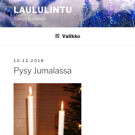
Siirry
LAULULINTU
sisältöön
Sanoja ja säveliä
Valikko
JULKAISTU
10.12.2018
Pysy Jumalassa