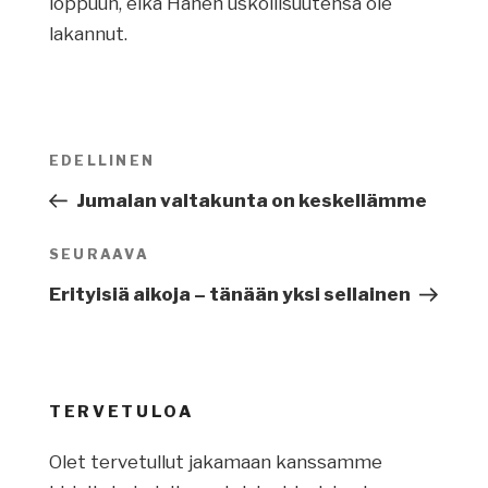
loppuun, eikä Hänen uskollisuutensa ole
lakannut.
Artikkelien
EDELLINEN
Edellinen
selaus
artikkeli
Jumalan valtakunta on keskellämme
SEURAAVA
Seuraava
artikkeli
Erityisiä aikoja – tänään yksi sellainen
TERVETULOA
Olet tervetullut jakamaan kanssamme