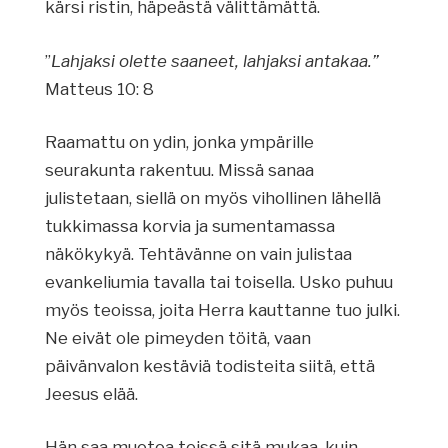
kärsi ristin, häpeästä välittämättä.
”
Lahjaksi olette saaneet, lahjaksi antakaa.”
Matteus 10: 8
Raamattu on ydin, jonka ympärille
seurakunta rakentuu. Missä sanaa
julistetaan, siellä on myös vihollinen lähellä
tukkimassa korvia ja sumentamassa
näkökykyä. Tehtävänne on vain julistaa
evankeliumia tavalla tai toisella. Usko puhuu
myös teoissa, joita Herra kauttanne tuo julki.
Ne eivät ole pimeyden töitä, vaan
päivänvalon kestäviä todisteita siitä, että
Jeesus elää.
Hän saa muotoa teissä sitä mukaa, kuin