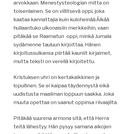
arvokkaan. Menestysteologian mitta on
toisenlainen. Se on villitsevä oppi, joka
kaataa kannattajia kuin kuloheinää.Älkää
hullaantuko ulkonaisiin merkkeihin, vaan
pitäkää se Raamatun oppi, minkä Jumala
sydämenne tauluun kirjoittaa. Hänen
kirjoitussulkansa piirtää kauniit kirjaimet,
mutta teksti on verellä kirjoitettu.
Kristuksen uhri on kertakaikkinen ja
lopullinen. Se ei kaipaa täydennystä eikä
uudistusta maailman loppuun saakka. Joka
muuta opettaa on saanut oppinsa riivaajilta.
Pitäkää suurena armona sitä, että Herra
teitä lähestyy. Hän pysyy samana aikojen