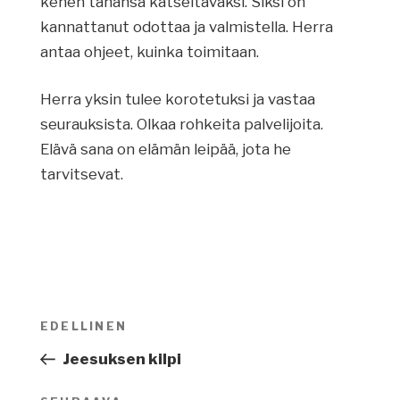
kenen tahansa katseltavaksi. Siksi on
kannattanut odottaa ja valmistella. Herra
antaa ohjeet, kuinka toimitaan.
Herra yksin tulee korotetuksi ja vastaa
seurauksista. Olkaa rohkeita palvelijoita.
Elävä sana on elämän leipää, jota he
tarvitsevat.
Artikkelien
EDELLINEN
Edellinen
selaus
artikkeli
Jeesuksen kilpi