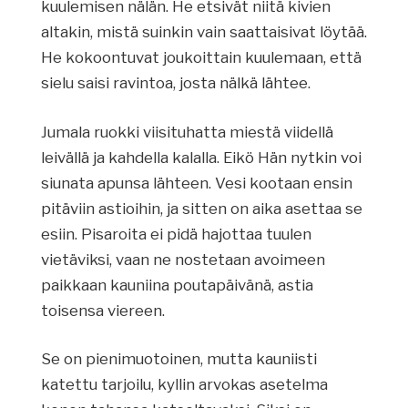
kuulemisen nälän. He etsivät niitä kivien
altakin, mistä suinkin vain saattaisivat löytää.
He kokoontuvat joukoittain kuulemaan, että
sielu saisi ravintoa, josta nälkä lähtee.
Jumala ruokki viisituhatta miestä viidellä
leivällä ja kahdella kalalla. Eikö Hän nytkin voi
siunata apunsa lähteen. Vesi kootaan ensin
pitäviin astioihin, ja sitten on aika asettaa se
esiin. Pisaroita ei pidä hajottaa tuulen
vietäviksi, vaan ne nostetaan avoimeen
paikkaan kauniina poutapäivänä, astia
toisensa viereen.
Se on pienimuotoinen, mutta kauniisti
katettu tarjoilu, kyllin arvokas asetelma