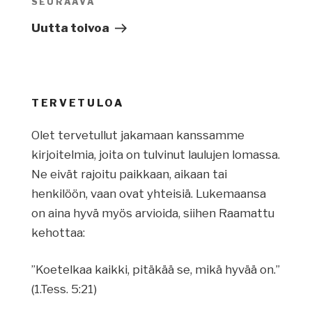
SEURAAVA
Seuraava
artikkeli
Uutta toivoa
TERVETULOA
Olet tervetullut jakamaan kanssamme
kirjoitelmia, joita on tulvinut laulujen lomassa.
Ne eivät rajoitu paikkaan, aikaan tai
henkilöön, vaan ovat yhteisiä. Lukemaansa
on aina hyvä myös arvioida, siihen Raamattu
kehottaa:
”Koetelkaa kaikki, pitäkää se, mikä hyvää on.”
(1.Tess. 5:21)