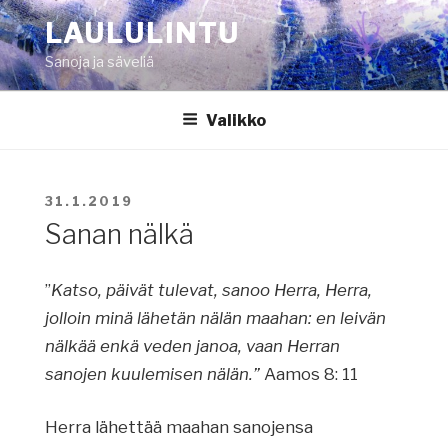
Siirry
LAULULINTU
sisältöön
Sanoja ja säveliä
Valikko
JULKAISTU
31.1.2019
Sanan nälkä
”
Katso, päivät tulevat, sanoo Herra, Herra,
jolloin minä lähetän nälän maahan: en leivän
nälkää enkä veden janoa, vaan Herran
sanojen kuulemisen nälän.”
Aamos 8: 11
Herra lähettää maahan sanojensa