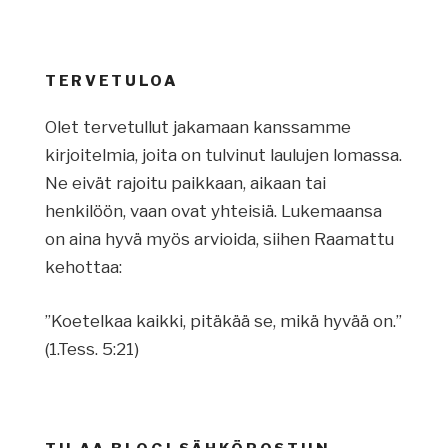
TERVETULOA
Olet tervetullut jakamaan kanssamme
kirjoitelmia, joita on tulvinut laulujen lomassa.
Ne eivät rajoitu paikkaan, aikaan tai
henkilöön, vaan ovat yhteisiä. Lukemaansa
on aina hyvä myös arvioida, siihen Raamattu
kehottaa:
”Koetelkaa kaikki, pitäkää se, mikä hyvää on.”
(1.Tess. 5:21)