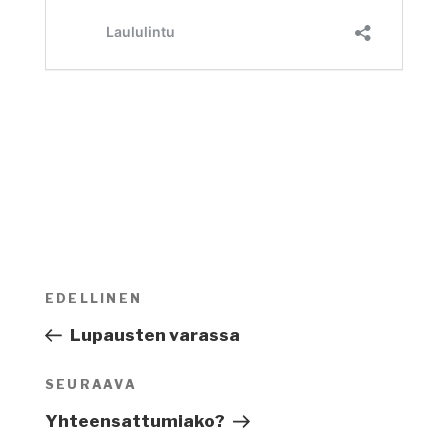
Artikkelien
EDELLINEN
Edellinen
selaus
artikkeli
Lupausten varassa
SEURAAVA
Seuraava
artikkeli
Yhteensattumiako?