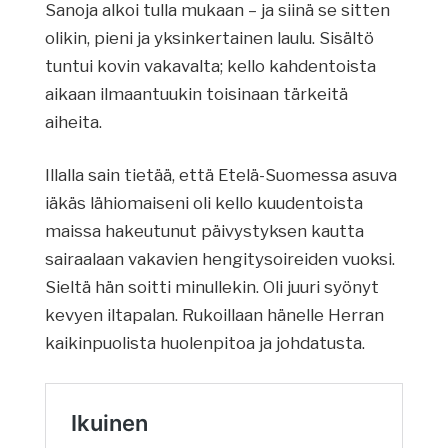
Sanoja alkoi tulla mukaan – ja siinä se sitten
olikin, pieni ja yksinkertainen laulu. Sisältö
tuntui kovin vakavalta; kello kahdentoista
aikaan ilmaantuukin toisinaan tärkeitä
aiheita.
Illalla sain tietää, että Etelä-Suomessa asuva
iäkäs lähiomaiseni oli kello kuudentoista
maissa hakeutunut päivystyksen kautta
sairaalaan vakavien hengitysoireiden vuoksi.
Sieltä hän soitti minullekin. Oli juuri syönyt
kevyen iltapalan. Rukoillaan hänelle Herran
kaikinpuolista huolenpitoa ja johdatusta.