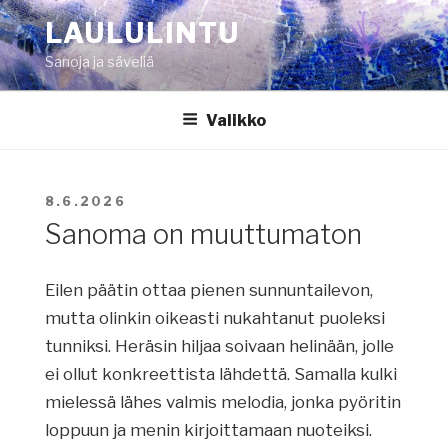
Siirry
LAULULINTU
sisältöön
Sanoja ja säveliä
Valikko
JULKAISTU
8.6.2026
Sanoma on muuttumaton
Eilen päätin ottaa pienen sunnuntailevon,
mutta olinkin oikeasti nukahtanut puoleksi
tunniksi. Heräsin hiljaa soivaan helinään, jolle
ei ollut konkreettista lähdettä. Samalla kulki
mielessä lähes valmis melodia, jonka pyöritin
loppuun ja menin kirjoittamaan nuoteiksi.