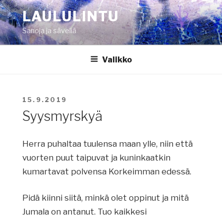
Siirry
LAULULINTU
sisältöön
Sanoja ja säveliä
Valikko
JULKAISTU
15.9.2019
Syysmyrskyä
Herra puhaltaa tuulensa maan ylle, niin että
vuorten puut taipuvat ja kuninkaatkin
kumartavat polvensa Korkeimman edessä.
Pidä kiinni siitä, minkä olet oppinut ja mitä
Jumala on antanut. Tuo kaikkesi