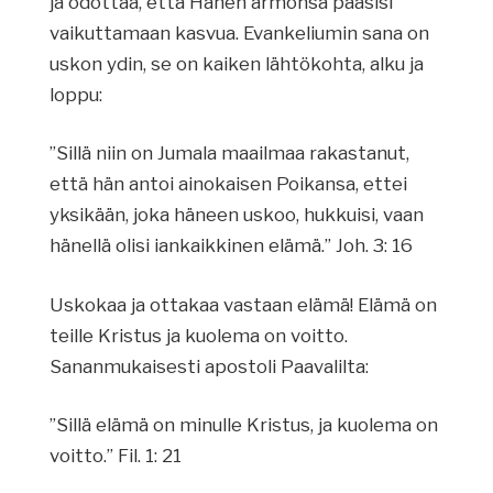
ja odottaa, että Hänen armonsa pääsisi
vaikuttamaan kasvua. Evankeliumin sana on
uskon ydin, se on kaiken lähtökohta, alku ja
loppu:
”Sillä niin on Jumala maailmaa rakastanut,
että hän antoi ainokaisen Poikansa, ettei
yksikään, joka häneen uskoo, hukkuisi, vaan
hänellä olisi iankaikkinen elämä.” Joh. 3: 16
Uskokaa ja ottakaa vastaan elämä! Elämä on
teille Kristus ja kuolema on voitto.
Sananmukaisesti apostoli Paavalilta:
”Sillä elämä on minulle Kristus, ja kuolema on
voitto.” Fil. 1: 21