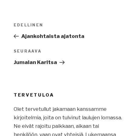
Artikkelien
EDELLINEN
Edellinen
selaus
artikkeli
Ajankohtaista ajatonta
SEURAAVA
Seuraava
artikkeli
Jumalan Karitsa
TERVETULOA
Olet tervetullut jakamaan kanssamme
kirjoitelmia, joita on tulvinut laulujen lomassa.
Ne eivät rajoitu paikkaan, aikaan tai
henkilöön, vaan ovat yhteisiä. Lukemaansa