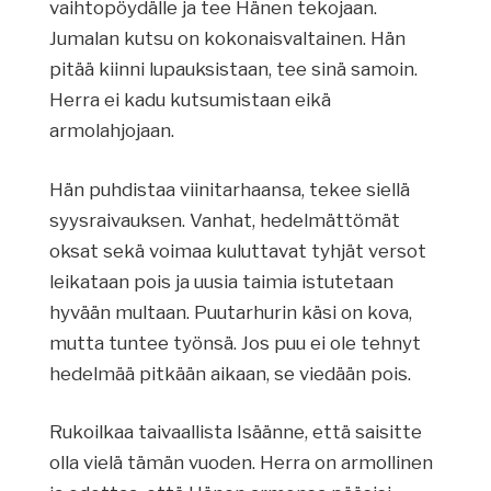
vaihtopöydälle ja tee Hänen tekojaan.
Jumalan kutsu on kokonaisvaltainen. Hän
pitää kiinni lupauksistaan, tee sinä samoin.
Herra ei kadu kutsumistaan eikä
armolahjojaan.
Hän puhdistaa viinitarhaansa, tekee siellä
syysraivauksen. Vanhat, hedelmättömät
oksat sekä voimaa kuluttavat tyhjät versot
leikataan pois ja uusia taimia istutetaan
hyvään multaan. Puutarhurin käsi on kova,
mutta tuntee työnsä. Jos puu ei ole tehnyt
hedelmää pitkään aikaan, se viedään pois.
Rukoilkaa taivaallista Isäänne, että saisitte
olla vielä tämän vuoden. Herra on armollinen