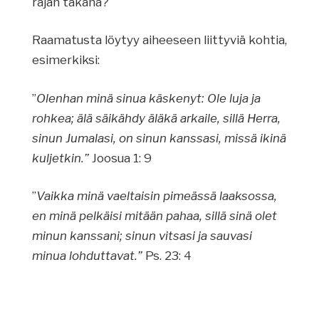
rajan takana?
Raamatusta löytyy aiheeseen liittyviä kohtia,
esimerkiksi:
”
Olenhan minä sinua käskenyt: Ole luja ja
rohkea; älä säikähdy äläkä arkaile, sillä Herra,
sinun Jumalasi, on sinun kanssasi, missä ikinä
kuljetkin.”
Joosua 1: 9
”
Vaikka minä vaeltaisin pimeässä laaksossa,
en minä pelkäisi mitään pahaa, sillä sinä olet
minun kanssani; sinun vitsasi ja sauvasi
minua lohduttavat.”
Ps. 23: 4