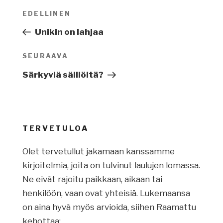
Artikkelien
EDELLINEN
Edellinen
selaus
artikkeli
Unikin on lahjaa
SEURAAVA
Seuraava
artikkeli
Särkyviä säiliöitä?
TERVETULOA
Olet tervetullut jakamaan kanssamme
kirjoitelmia, joita on tulvinut laulujen lomassa.
Ne eivät rajoitu paikkaan, aikaan tai
henkilöön, vaan ovat yhteisiä. Lukemaansa
on aina hyvä myös arvioida, siihen Raamattu
kehottaa: