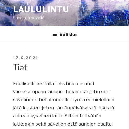
Siirry
LAULULINTU
sisältöön
Sanoja ja säveliä
Valikko
JULKAISTU
17.6.2021
Tiet
Edellisellä kerralla tekstinä oli sanat
viimeisimpään lauluun. Tänään kirjoitin sen
sävelineen tietokoneelle. Työtä ei mielellään
jätä kesken, joten tämänpäiväisestä linkistä
aukeaa kyseinen laulu. Siihen tuli vähän
jatkoakin sekä sävelien että sanojen osalta,