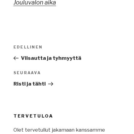
Jouluvalon aika
Artikkelien
EDELLINEN
Edellinen
selaus
artikkeli
Viisautta ja tyhmyyttä
SEURAAVA
Seuraava
artikkeli
Risti ja tähti
TERVETULOA
Olet tervetullut jakamaan kanssamme