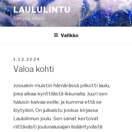
Siirry
LAULULINTU
sisältöön
Sanoja ja säveliä
Valikko
JULKAISTU
1.12.2024
Valoa kohti
Jossakin muistin hämärässä pilkotti laulu,
joka alkaa kynttilästä ikkunalla. Juuri sen
halusin kaivaa esille, ja kumma että se
löytyikin. On julkaistu joskus kirjassa
Laululinnun joulu. Sen sanat kertovat
riittävästi joulunalusajan lisääntyvästä