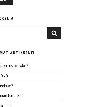
KKELIA
Haku
MMÄT ARTIKKELIT
isen arvoistako?
päivä
umiako?
muuttumaton
varassa