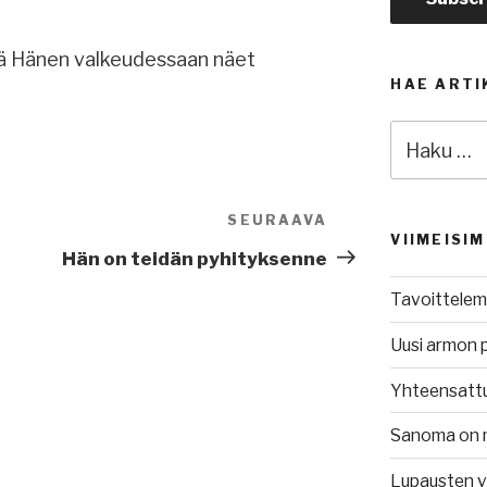
illä Hänen valkeudessaan näet
HAE ARTI
Etsi:
SEURAAVA
Seuraava
VIIMEISI
artikkeli
Hän on teidän pyhityksenne
Tavoittelem
Uusi armon 
Yhteensatt
Sanoma on 
Lupausten 