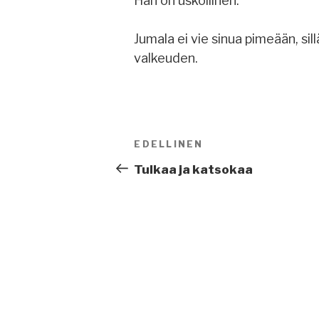
Hän on uskollinen.
Jumala ei vie sinua pimeään, s
valkeuden.
Artikkelien
EDELLINEN
Edellinen
selaus
artikkeli
Tulkaa ja katsokaa