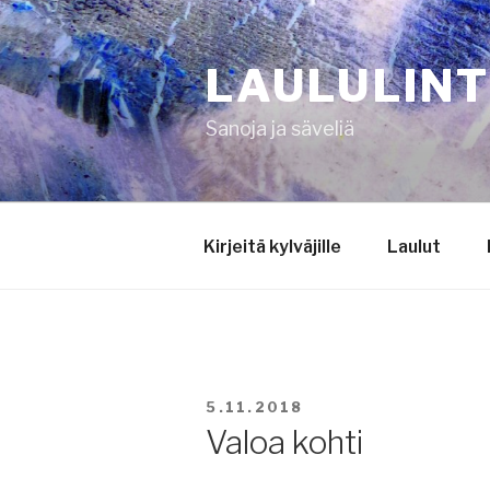
Siirry
sisältöön
LAULULIN
Sanoja ja säveliä
Kirjeitä kylväjille
Laulut
JULKAISTU
5.11.2018
Valoa kohti