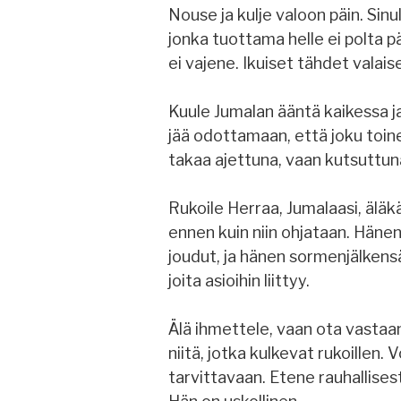
Nouse ja kulje valoon päin. Sinu
jonka tuottama helle ei polta päi
ei vajene. Ikuiset tähdet valaise
Kuule Jumalan ääntä kaikessa j
jää odottamaan, että joku toinen
takaa ajettuna, vaan kutsuttun
Rukoile Herraa, Jumalaasi, äläk
ennen kuin niin ohjataan. Häne
joudut, ja hänen sormenjälkensä
joita asioihin liittyy.
Älä ihmettele, vaan ota vastaa
niitä, jotka kulkevat rukoillen. 
tarvittavaan. Etene rauhallises