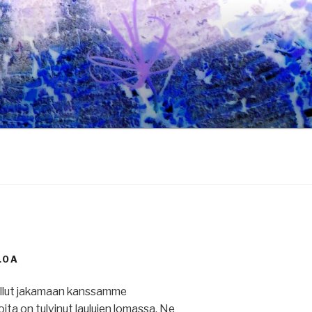
LOA
ullut jakamaan kanssamme
 joita on tulvinut laulujen lomassa. Ne