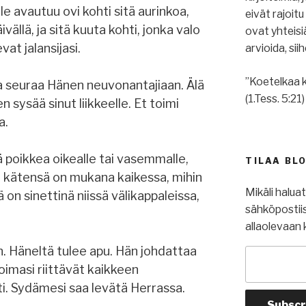
lle avautuu ovi kohti sitä aurinkoa,
eivät rajoit
vällä, ja sitä kuuta kohti, jonka valo
ovat yhteis
vat jalansijasi.
arvioida, si
”Koetelkaa k
a seuraa Hänen neuvonantajiaan. Älä
(1.Tess. 5:21)
 sysää sinut liikkeelle. Et toimi
a.
ä poikkea oikealle tai vasemmalle,
TILAA BL
n kätensä on mukana kaikessa, mihin
Mikäli halua
 on sinettinä niissä välikappaleissa,
sähköpostiis
allaolevaan 
n. Häneltä tulee apu. Hän johdattaa
Voimasi riittävät kaikkeen
ti. Sydämesi saa levätä Herrassa.