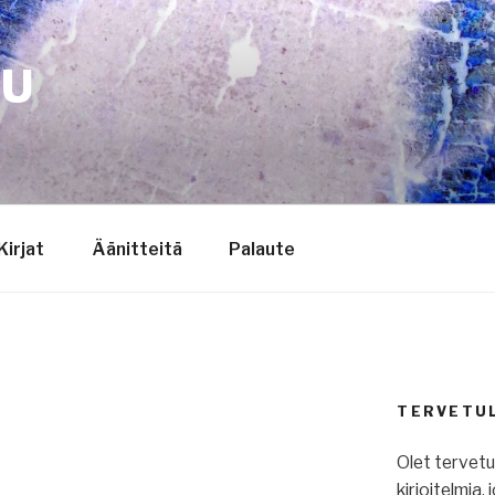
TU
Kirjat
Äänitteitä
Palaute
TERVETU
Olet tervet
kirjoitelmia,