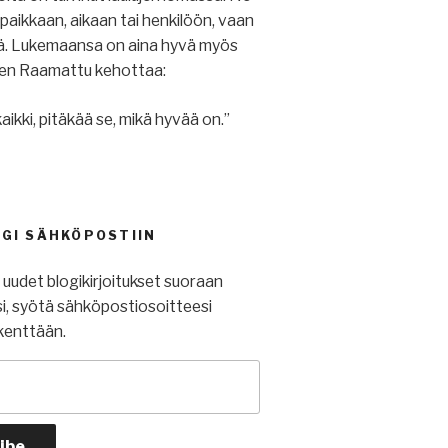
u paikkaan, aikaan tai henkilöön, vaan
iä. Lukemaansa on aina hyvä myös
ihen Raamattu kehottaa:
aikki, pitäkää se, mikä hyvää on.”
OGI SÄHKÖPOSTIIN
t uudet blogikirjoitukset suoraan
i, syötä sähköpostiosoitteesi
kenttään.