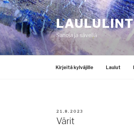
Siirry
sisältöön
LAULULIN
Sanoja ja säveliä
Kirjeitä kylväjille
Laulut
JULKAISTU
21.8.2023
Värit