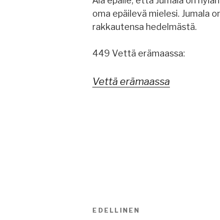
Älä epäile, että Jumala on hylän
oma epäilevä mielesi. Jumala on
rakkautensa hedelmästä.
449 Vettä erämaassa:
Vettä erämaassa
Artikkelien
EDELLINEN
Edellinen