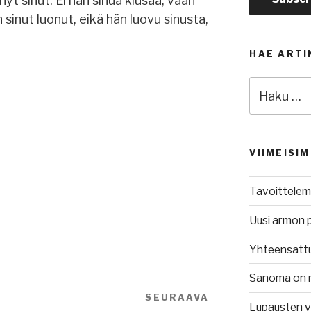
nyt sinut. Ei hän sinua kiusaa, vaan
 sinut luonut, eikä hän luovu sinusta,
HAE ARTI
Etsi:
VIIMEISI
Tavoittelem
Uusi armon 
Yhteensatt
Sanoma on 
SEURAAVA
Seuraava
Lupausten 