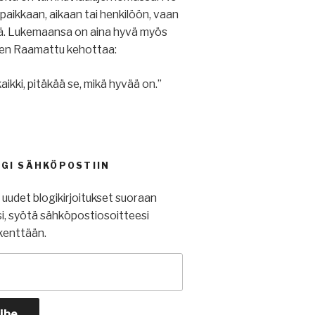
u paikkaan, aikaan tai henkilöön, vaan
iä. Lukemaansa on aina hyvä myös
ihen Raamattu kehottaa:
aikki, pitäkää se, mikä hyvää on.”
OGI SÄHKÖPOSTIIN
t uudet blogikirjoitukset suoraan
i, syötä sähköpostiosoitteesi
kenttään.