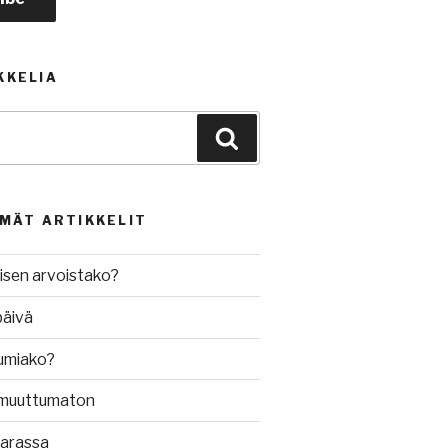
KKELIA
Haku
MMÄT ARTIKKELIT
isen arvoistako?
päivä
umiako?
muuttumaton
varassa