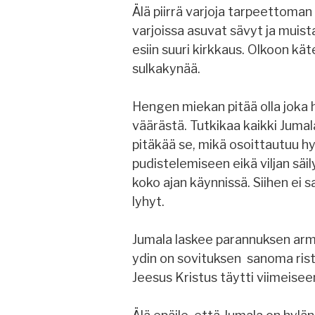
Älä piirrä varjoja tarpeettoman
varjoissa asuvat sävyt ja muist
esiin suuri kirkkaus. Olkoon kä
sulkakynää.
Hengen miekan pitää olla joka 
väärästä. Tutkikaa kaikki Jumal
pitäkää se, mikä osoittautuu hy
pudistelemiseen eikä viljan säily
koko ajan käynnissä. Siihen ei s
lyhyt.
Jumala laskee parannuksen arm
ydin on sovituksen sanoma rist
Jeesus Kristus täytti viimeiseen