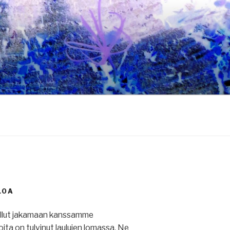
LOA
ullut jakamaan kanssamme
 joita on tulvinut laulujen lomassa. Ne