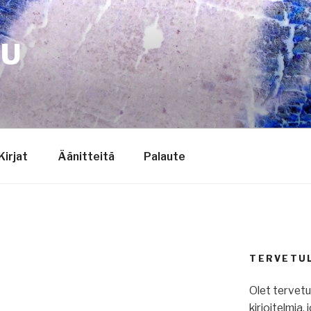
TU
Kirjat
Äänitteitä
Palaute
TERVETU
Olet tervet
kirjoitelmia,