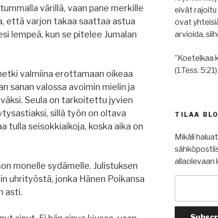
 tummalla värillä, vaan pane merkille
eivät rajoit
a, että varjon takaa saattaa astua
ovat yhteis
tesi lempeä, kun se pitelee Jumalan
arvioida, si
”Koetelkaa k
(1.Tess. 5:21)
hetki valmiina erottamaan oikeaa
an sanan valossa avoimin mielin ja
väksi. Seula on tarkoitettu jyvien
tysastiaksi, sillä työn on oltava
TILAA BL
aa tulla seisokkiaikoja, koska aika on
Mikäli halua
sähköpostiis
allaolevaan 
on monelle sydämelle. Julistuksen
in uhrityöstä, jonka Hänen Poikansa
 asti.