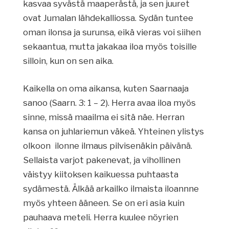
kasvaa syvästä maaperästä, ja sen juuret
ovat Jumalan lähdekalliossa. Sydän tuntee
oman ilonsa ja surunsa, eikä vieras voi siihen
sekaantua, mutta jakakaa iloa myös toisille
silloin, kun on sen aika.
Kaikella on oma aikansa, kuten Saarnaaja
sanoo (Saarn. 3: 1 – 2). Herra avaa iloa myös
sinne, missä maailma ei sitä näe. Herran
kansa on juhlariemun väkeä. Yhteinen ylistys
olkoon ilonne ilmaus pilvisenäkin päivänä.
Sellaista varjot pakenevat, ja vihollinen
väistyy kiitoksen kaikuessa puhtaasta
sydämestä. Älkää arkailko ilmaista iloannne
myös yhteen ääneen. Se on eri asia kuin
pauhaava meteli. Herra kuulee nöyrien