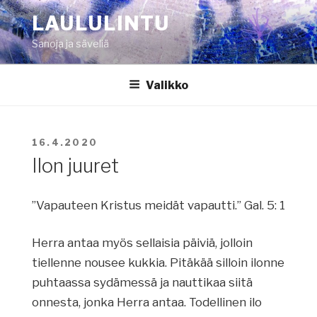
Siirry
LAULULINTU
sisältöön
Sanoja ja säveliä
Valikko
JULKAISTU
16.4.2020
Ilon juuret
”Vapauteen Kristus meidät vapautti.” Gal. 5: 1
Herra antaa myös sellaisia päiviä, jolloin
tiellenne nousee kukkia. Pitäkää silloin ilonne
puhtaassa sydämessä ja nauttikaa siitä
onnesta, jonka Herra antaa. Todellinen ilo