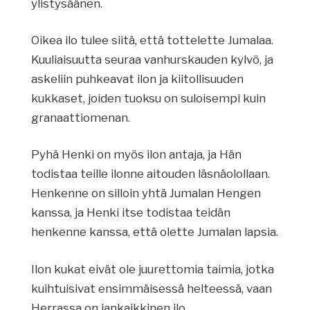
ylistysäänen.
Oikea ilo tulee siitä, että tottelette Jumalaa.
Kuuliaisuutta seuraa vanhurskauden kylvö, ja
askeliin puhkeavat ilon ja kiitollisuuden
kukkaset, joiden tuoksu on suloisempi kuin
granaattiomenan.
Pyhä Henki on myös ilon antaja, ja Hän
todistaa teille ilonne aitouden läsnäolollaan.
Henkenne on silloin yhtä Jumalan Hengen
kanssa, ja Henki itse todistaa teidän
henkenne kanssa, että olette Jumalan lapsia.
Ilon kukat eivät ole juurettomia taimia, jotka
kuihtuisivat ensimmäisessä helteessä, vaan
Herrassa on iankaikkinen ilo.