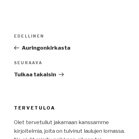
Artikkelien
EDELLINEN
Edellinen
selaus
artikkeli
Auringonkirkasta
SEURAAVA
Seuraava
artikkeli
Tulkaa takaisin
TERVETULOA
Olet tervetullut jakamaan kanssamme
kirjoitelmia, joita on tulvinut laulujen lomassa.