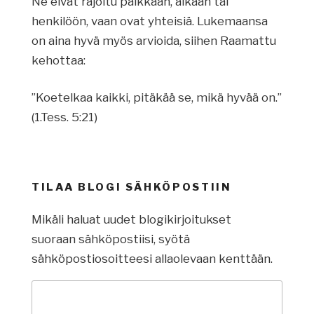
Ne eivät rajoitu paikkaan, aikaan tai
henkilöön, vaan ovat yhteisiä. Lukemaansa
on aina hyvä myös arvioida, siihen Raamattu
kehottaa:
”Koetelkaa kaikki, pitäkää se, mikä hyvää on.”
(1.Tess. 5:21)
TILAA BLOGI SÄHKÖPOSTIIN
Mikäli haluat uudet blogikirjoitukset
suoraan sähköpostiisi, syötä
sähköpostiosoitteesi allaolevaan kenttään.