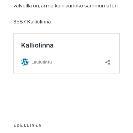
valveilla on, armo kuin aurinko sammumaton.
3587 Kalliolinna:
Artikkelien
EDELLINEN
Edellinen
selaus