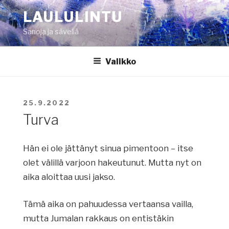
Siirry
LAULULINTU
sisältöön
Sanoja ja säveliä
Valikko
JULKAISTU
25.9.2022
Turva
Hän ei ole jättänyt sinua pimentoon – itse
olet välillä varjoon hakeutunut. Mutta nyt on
aika aloittaa uusi jakso.
Tämä aika on pahuudessa vertaansa vailla,
mutta Jumalan rakkaus on entistäkin