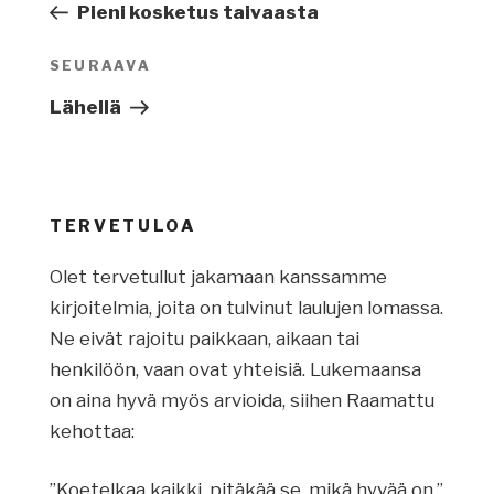
artikkeli
Pieni kosketus taivaasta
SEURAAVA
Seuraava
artikkeli
Lähellä
TERVETULOA
Olet tervetullut jakamaan kanssamme
kirjoitelmia, joita on tulvinut laulujen lomassa.
Ne eivät rajoitu paikkaan, aikaan tai
henkilöön, vaan ovat yhteisiä. Lukemaansa
on aina hyvä myös arvioida, siihen Raamattu
kehottaa:
”Koetelkaa kaikki, pitäkää se, mikä hyvää on.”