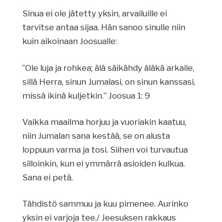
Sinua ei ole jätetty yksin, arvailuille ei
tarvitse antaa sijaa. Hän sanoo sinulle niin
kuin aikoinaan Joosualle:
”Ole luja ja rohkea; älä säikähdy äläkä arkaile,
sillä Herra, sinun Jumalasi, on sinun kanssasi,
missä ikinä kuljetkin.” Joosua 1: 9
Vaikka maailma horjuu ja vuoriakin kaatuu,
niin Jumalan sana kestää, se on alusta
loppuun varma ja tosi. Siihen voi turvautua
silloinkin, kun ei ymmärrä asioiden kulkua.
Sana ei petä.
Tähdistö sammuu ja kuu pimenee. Aurinko
yksin ei varjoja tee./ Jeesuksen rakkaus