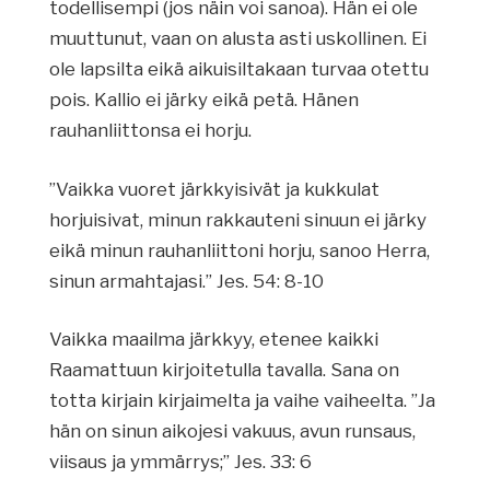
todellisempi (jos näin voi sanoa). Hän ei ole
muuttunut, vaan on alusta asti uskollinen. Ei
ole lapsilta eikä aikuisiltakaan turvaa otettu
pois. Kallio ei järky eikä petä. Hänen
rauhanliittonsa ei horju.
”Vaikka vuoret järkkyisivät ja kukkulat
horjuisivat, minun rakkauteni sinuun ei järky
eikä minun rauhanliittoni horju, sanoo Herra,
sinun armahtajasi.” Jes. 54: 8-10
Vaikka maailma järkkyy, etenee kaikki
Raamattuun kirjoitetulla tavalla. Sana on
totta kirjain kirjaimelta ja vaihe vaiheelta. ”Ja
hän on sinun aikojesi vakuus, avun runsaus,
viisaus ja ymmärrys;” Jes. 33: 6