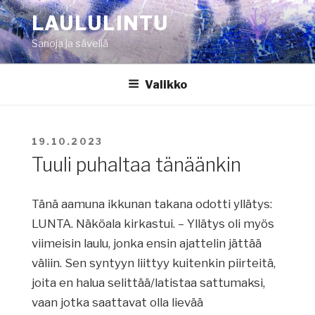
Siirry
LAULULINTU
sisältöön
Sanoja ja säveliä
Valikko
JULKAISTU
19.10.2023
Tuuli puhaltaa tänäänkin
Tänä aamuna ikkunan takana odotti yllätys:
LUNTA. Näköala kirkastui. – Yllätys oli myös
viimeisin laulu, jonka ensin ajattelin jättää
väliin. Sen syntyyn liittyy kuitenkin piirteitä,
joita en halua selittää/latistaa sattumaksi,
vaan jotka saattavat olla lievää