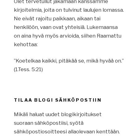
Olet tervetullut jakamaan kanssamme
kirjoitelmia, joita on tulvinut laulujen lomassa.
Ne eivät rajoitu paikkaan, aikaan tai
henkilöön, vaan ovat yhteisiä. Lukemaansa
on aina hyvä myös arvioida, siihen Raamattu
kehottaa:
”Koetelkaa kaikki, pitäkää se, mikä hyvää on.”
(1.Tess. 5:21)
TILAA BLOGI SÄHKÖPOSTIIN
Mikäli haluat uudet blogikirjoitukset
suoraan sähköpostiisi, syötä
sähköpostiosoitteesi allaolevaan kenttään.