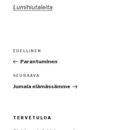
Lumihiutaleita
Artikkelien
EDELLINEN
Edellinen
selaus
artikkeli
Parantuminen
SEURAAVA
Seuraava
artikkeli
Jumala elämässämme
TERVETULOA