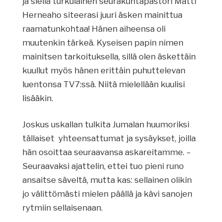
ja siellä turkulainen seurakuntapastori Matti
Herneaho siteerasi juuri äsken mainittua
raamatunkohtaa! Hänen aiheensa oli
muutenkin tärkeä. Kyseisen papin nimen
mainitsen tarkoituksella, sillä olen äskettäin
kuullut myös hänen erittäin puhuttelevan
luentonsa TV7:ssä. Niitä mielellään kuulisi
lisääkin.
Joskus uskallan tulkita Jumalan huumoriksi
tällaiset yhteensattumat ja sysäykset, joilla
hän osoittaa seuraavansa askareitamme. –
Seuraavaksi ajattelin, ettei tuo pieni runo
ansaitse säveltä, mutta kas: sellainen olikin
jo välittömästi mielen päällä ja kävi sanojen
rytmiin sellaisenaan.