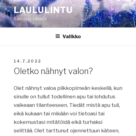
Siirry
LAULULINTU
sisältöön
Sanoja ja säveliä
Valikko
JULKAISTU
14.7.2022
Oletko nähnyt valon?
Olet nähnyt valoa pilkkopimeän keskellä, kun
sinulle on tullut todellinen apu tai lohdutus
vaikeaan tilanteeseen. Tiedät mistä apu tuli,
eikä kukaan tai mikään voi tietoasi tai
kokemustasi mitätöidä eikä turhaksi
selittää. Olet tarttunut ojennettuun käteen,