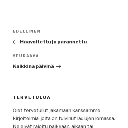
Artikkelien
EDELLINEN
Edellinen
selaus
artikkeli
Haavoitettu ja parannettu
SEURAAVA
Seuraava
artikkeli
Kaikkina päivinä
TERVETULOA
Olet tervetullut jakamaan kanssamme
kirjoitelmia, joita on tulvinut laulujen lomassa.
Ne eivät rajoitu paikkaan, aikaan tai