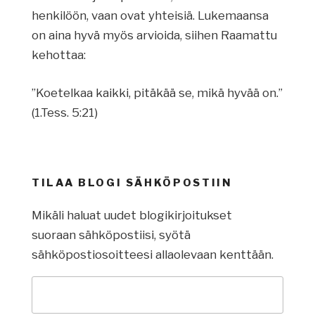
henkilöön, vaan ovat yhteisiä. Lukemaansa
on aina hyvä myös arvioida, siihen Raamattu
kehottaa:
”Koetelkaa kaikki, pitäkää se, mikä hyvää on.”
(1.Tess. 5:21)
TILAA BLOGI SÄHKÖPOSTIIN
Mikäli haluat uudet blogikirjoitukset
suoraan sähköpostiisi, syötä
sähköpostiosoitteesi allaolevaan kenttään.